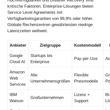
Hochverfügbarkeit und Disaster Recovery sind
kritische Faktoren. Enterprise-Lösungen bieten
Service Level Agreements mit
Verfügbarkeitsgarantien von 99,9% oder höher.
Globale Rechenzentren gewährleisten niedrige
Latenzzeiten weltweit.
Anbieter
Zielgruppe
Kostenmodell
Google
Startups bis
Pay-per-Use
Au
Cloud AI
Enterprise
Amazon
Alle
Flexible
Gr
Web
Unternehmensgrößen
Preismodelle
Po
Services
IBM
Lizenz +
Br
Großunternehmen
Watson
Support
Lö