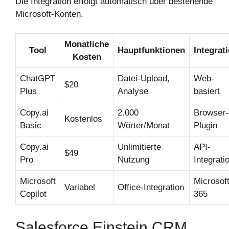
Die Integration erfolgt automatisch über bestehende
Microsoft-Konten.
Monatliche
Tool
Hauptfunktionen
Integrat
Kosten
ChatGPT
Datei-Upload,
Web-
$20
Plus
Analyse
basiert
Copy.ai
2.000
Browser-
Kostenlos
Basic
Wörter/Monat
Plugin
Copy.ai
Unlimitierte
API-
$49
Pro
Nutzung
Integrati
Microsoft
Microsof
Variabel
Office-Integration
Copilot
365
Salesforce Einstein CRM